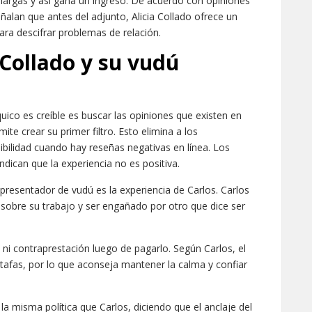
 largas y así gana un ingreso. De acuerdo con opiniones
señalan que antes del adjunto, Alicia Collado ofrece un
ara descifrar problemas de relación.
 Collado y su vudú
ico es creíble es buscar las opiniones que existen en
ite crear su primer filtro. Esto elimina a los
ibilidad cuando hay reseñas negativas en línea. Los
ican que la experiencia no es positiva.
presentador de vudú es la experiencia de Carlos. Carlos
s sobre su trabajo y ser engañado por otro que dice ser
 ni contraprestación luego de pagarlo. Según Carlos, el
stafas, por lo que aconseja mantener la calma y confiar
la misma política que Carlos, diciendo que el anclaje del