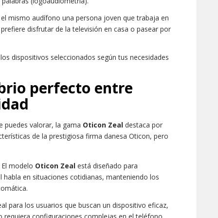
 palabras (logoaudiometría).
el mismo audífono una persona joven que trabaja en
prefiere disfrutar de la televisión en casa o pasear por
los dispositivos seleccionados según tus necesidades
ibrio perfecto entre
lidad
ue puedes valorar, la gama
Oticon Zeal
destaca por
cterísticas de la prestigiosa firma danesa Oticon, pero
El modelo
Oticon Zeal
está diseñado para
 habla en situaciones cotidianas, manteniendo los
tomática.
al para los usuarios que buscan un dispositivo eficaz,
o requiera configuraciones complejas en el teléfono