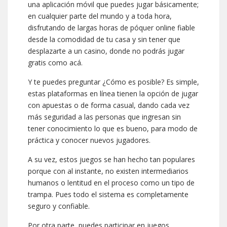
una aplicación móvil que puedes jugar básicamente;
en cualquier parte del mundo y a toda hora,
disfrutando de largas horas de póquer online fiable
desde la comodidad de tu casa y sin tener que
desplazarte a un casino, donde no podrás jugar
gratis como acá.
Y te puedes preguntar ¿Cómo es posible? Es simple,
estas plataformas en línea tienen la opción de jugar
con apuestas o de forma casual, dando cada vez
más seguridad a las personas que ingresan sin
tener conocimiento lo que es bueno, para modo de
práctica y conocer nuevos jugadores.
A su vez, estos juegos se han hecho tan populares
porque con al instante, no existen intermediarios
humanos o lentitud en el proceso como un tipo de
trampa. Pues todo el sistema es completamente
seguro y confiable.
Por otra parte, puedes participar en juegos