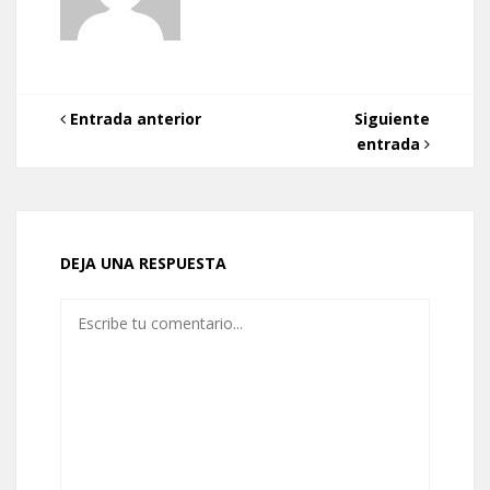
Entrada anterior
Siguiente
entrada
DEJA UNA RESPUESTA