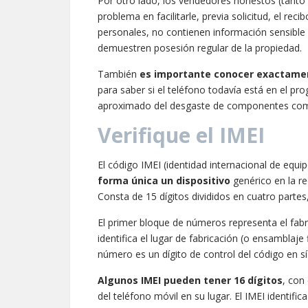
Por otro lado, los vendedores honestos (tanto
problema en facilitarle, previa solicitud, el r
personales, no contienen información sensible 
demuestren posesión regular de la propiedad.
También
es importante
conocer exactament
para saber si el teléfono todavía está en el pr
aproximado del desgaste de componentes como
Verifique el IMEI
El código IMEI (identidad internacional de equi
forma única un dispositivo
genérico en la r
Consta de 15 dígitos divididos en cuatro part
El primer bloque de números representa el fabr
identifica el lugar de fabricación (o ensamblaje 
número es un dígito de control del código en sí
Algunos IMEI pueden tener 16 dígitos
, con
del teléfono móvil en su lugar. El IMEI identific