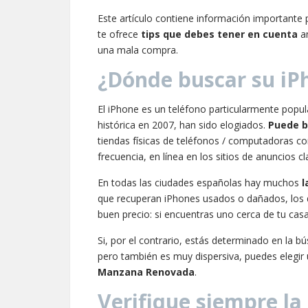
Este artículo contiene información importante 
te ofrece
tips que debes tener en cuenta
an
una mala compra.
¿Dónde buscar su iP
El iPhone es un teléfono particularmente popu
histórica en 2007, han sido elogiados.
Puede b
tiendas físicas de teléfonos / computadoras 
frecuencia, en línea en los sitios de anuncios c
En todas las ciudades españolas hay muchos
l
que recuperan iPhones usados ​​o dañados, los 
buen precio: si encuentras uno cerca de tu casa,
Si, por el contrario, estás determinado en la 
pero también es muy dispersiva, puedes elegir 
Manzana Renovada
.
Verifique siempre la