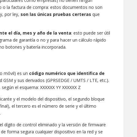
 particulares como empresas) no tienen ningún
ecibo o la factura de compra: estos documentos no son
y, por ley,
son las únicas pruebas certeras
que
e el día, mes y año de la venta
: esto puede ser útil
ograma de garantía o no y para hacer un cálculo rápido
 botones y batería incorporada.
po móvil) es un
código numérico que identifica de
ed GSM y sus derivados (GPRSEDGE / UMTS / LTE, etc.).
es, según el esquema: XXXXXX YY XXXXXX Z
icante y el modelo del dispositivo, el segundo bloque
final), el tercero es el número de serie y el último
.
 el dígito de control eliminado y la versión de firmware
a de forma segura cualquier dispositivo en la red y se