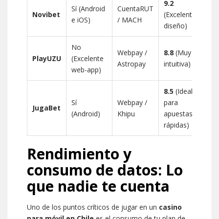
9.2
Sí (Android
CuentaRUT
Novibet
(Excelente
e iOS)
/ MACH
diseño)
No
Webpay /
8.8
(Muy
PlayUZU
(Excelente
Astropay
intuitiva)
web-app)
8.5
(Ideal
Sí
Webpay /
para
JugaBet
(Android)
Khipu
apuestas
rápidas)
Rendimiento y
consumo de datos: Lo
que nadie te cuenta
Uno de los puntos críticos de jugar en un
casino
para móvil en Chile
es el consumo de tu plan de