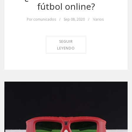
fútbol online?
Por
comunicados
/
Sep 08, 2020
/
Varios
SEGUIR
LEYENDO